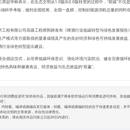
席赵华林表示，在生态文明从1.0版向2.0版转变的过程中，“双碳”不
现必须科学考核，做到全国统筹、全国一盘棋，控制好能源消耗总量的同时
术工程有限公司高级工程师郭静发布《啤酒行业低碳转型与绿色发展报告
生产模式等方面取得的显著成绩及产生的良好经济和绿色可持续发展效益
酒行业绿色转型提出建议。
联合倡议仪式，从培养低碳环保意识、强化环境污染防治、健全完善循环
现特色风味和健康表达、经济效益与生态效益的“双赢”。
场运行和消费促进司”的所有作品，其版权属于商务部市场运行和消费促进司所有。其他
司”。
作品，均转载、编译或摘编自其它媒体，转载、编译或摘编的目的在于传递更多信息，并
本站注明的文章来源，并自负法律责任。
联系的，请在相关作品刊发之日起30日内进行。